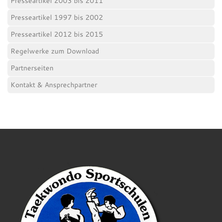
Presseartikel 2003 bis 2011
Presseartikel 1997 bis 2002
Presseartikel 2012 bis 2015
Regelwerke zum Download
Partnerseiten
Kontakt & Ansprechpartner