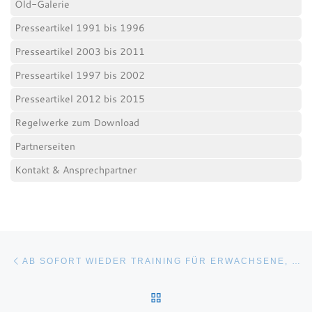
Old-Galerie
Presseartikel 1991 bis 1996
Presseartikel 2003 bis 2011
Presseartikel 1997 bis 2002
Presseartikel 2012 bis 2015
Regelwerke zum Download
Partnerseiten
Kontakt & Ansprechpartner
Beitragsnavigation
Vorheriger Beitrag
AB SOFORT WIEDER TRAINING FÜR ERWACHSENE, NACH DEN IN SACHSEN GELTENDEN BESTIMMUNGEN FÜR DEN FREIZEITSPORT.
ZURÜCK ZUR BEITRAGSL